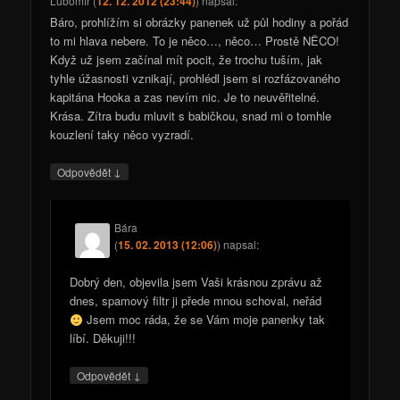
Lubomír
(
12. 12. 2012 (23:44)
)
napsal:
Báro, prohlížím si obrázky panenek už půl hodiny a pořád
to mi hlava nebere. To je něco…, něco… Prostě NĚCO!
Když už jsem začínal mít pocit, že trochu tuším, jak
tyhle úžasnosti vznikají, prohlédl jsem si rozfázovaného
kapitána Hooka a zas nevím nic. Je to neuvěřitelné.
Krása. Zítra budu mluvit s babičkou, snad mi o tomhle
kouzlení taky něco vyzradí.
↓
Odpovědět
Bára
(
15. 02. 2013 (12:06)
)
napsal:
Dobrý den, objevila jsem Vaši krásnou zprávu až
dnes, spamový filtr ji přede mnou schoval, neřád
Jsem moc ráda, že se Vám moje panenky tak
líbí. Děkuji!!!
↓
Odpovědět